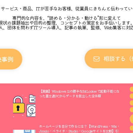
のサービス・商品、ITが苦手なお客様、従業員にきちんと伝わってい
専門的な内容を、“読める・分かる・動ける”形に変えて
現状の課題抽出や目的の整理、コンセプトの策定をお手伝いします
人、団体を問わずITツール導入、記事の執筆、監修、Web集客に対
相談する（
決事例
【実録】Windows 11の勝手なBitLockerで起動不能にな
った富士通PCからデータを救出した全手順
ホームページを自分で作るには？【WordPress・Wix・
Jimdo・ペライチ・Studio・Googleサイトを比較】引