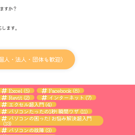
ますか？
。
応します。
個人・法人・団体も歓迎）
Excel
(5)
Facebook
(8)
Revit
(2)
インターネット
(7)
エクセル超入門
(4)
パソコンたったの1秒! 瞬間ワザ
(11)
パソコンの困った! お悩み解決超入門
(13)
パソコンの故障
(3)