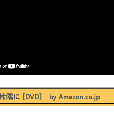
隅に [DVD]
by Amazon.co.jp