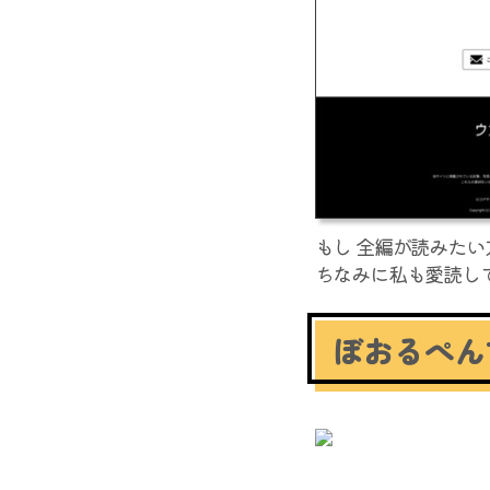
もし 全編が読みたい
ちなみに私も愛読し
ぼおるぺん