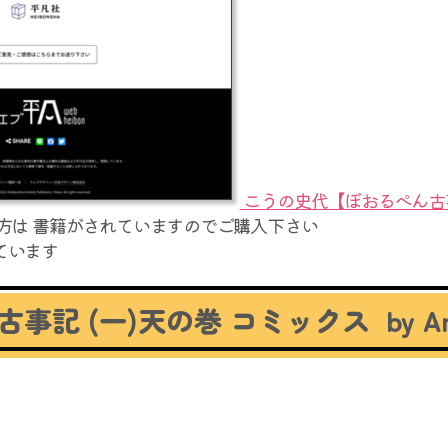
こうの史代【ぼおるぺん古
方は 書籍がされていますのでご購入下さい
ています
古事記 (一)天の巻
コミックス
by A