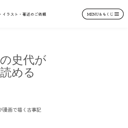
MENU＆もくじ
・イラスト・著述のご依頼
うの史代が
を読める
代が漫画で描く古事記