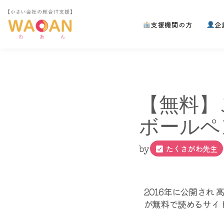
支援機関の方
企
コ
ン
テ
ン
ツ
へ
【無料】
ス
キ
ボールペ
ッ
プ
by
たくさがわ先生
2016年に公開され
が無料で読めるサイ