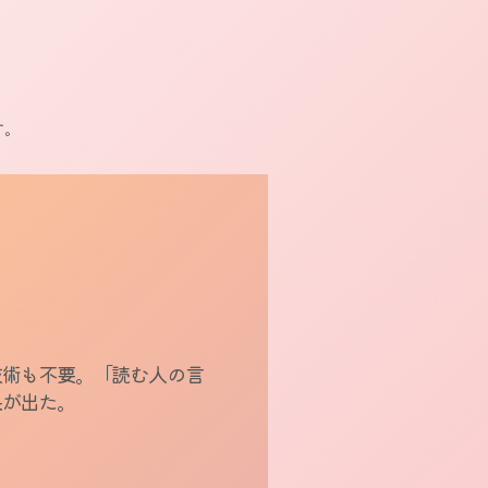
す。
技術も不要。「読む人の言
果が出た。