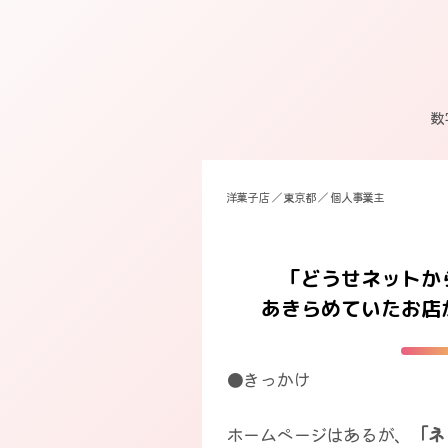
数
洋菓子店 ／ 東京都 ／ 個人事業主
「どうせネットか
あきらめていたお店
●きっかけ
ホームページはあるが、
「ネ