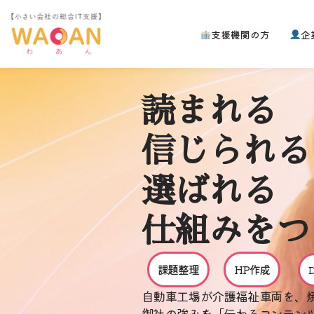
支援機関の方
企
コ
ン
テ
ン
読まれる
ツ
へ
ス
信じられる
キ
ッ
選ばれる
プ
仕組みをつ
課題整理
HP作成
自動車工場が介護福祉車両を、
御社の強みを「伝わるコンテン