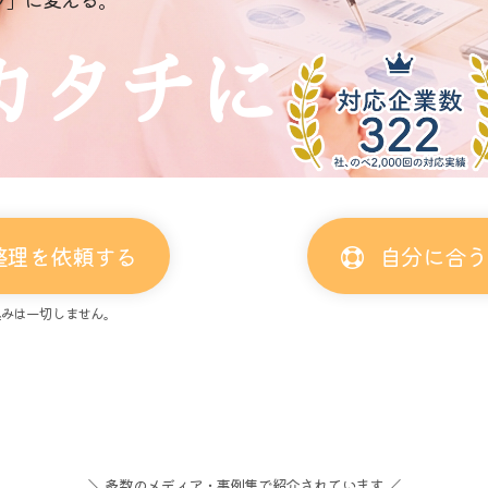
カタチに
整理を依頼する
自分に合う
込みは一切しません。
＼ 多数のメディア・事例集で紹介されています ／