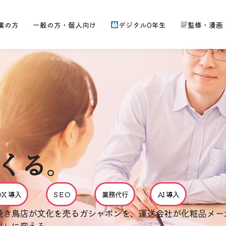
業の方
一般の方・個人向け
デジタル0年生
監修・漫画
くる
。
DX 導入
S E O
業務代行
AI 導入
焼き鳥店が文化を売るガシャポンを、運送会社が化粧品メー
ツ」に変える。