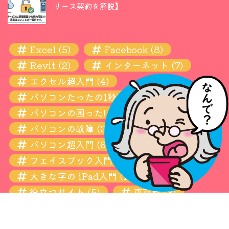
リース契約を解説】
Excel
(5)
Facebook
(8)
Revit
(2)
インターネット
(7)
エクセル超入門
(4)
パソコンたったの1秒! 瞬間ワザ
(11)
パソコンの困った! お悩み解決超入門
(13)
パソコンの故障
(3)
パソコン超入門
(6)
フェイスブック入門
(4)
大きな字の iPad入門
(10)
役立つサイト
(5)
東京都
(3)
設定
(6)
青梅
(3)