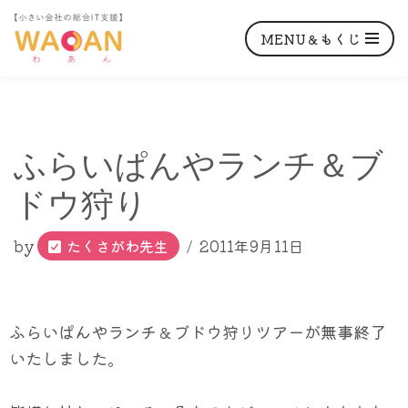
MENU＆もくじ
コ
ふらいぱんやランチ＆ブ
ン
テ
ドウ狩り
ン
ツ
by
たくさがわ先生
2011年9月11日
へ
ス
キ
ふらいぱんやランチ＆ブドウ狩りツアーが無事終了
ッ
いたしました。
プ