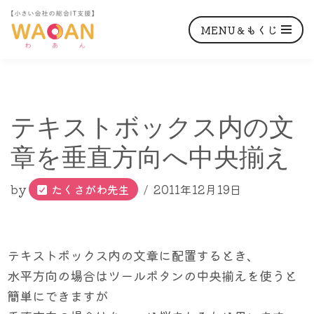
MENU＆もくじ
コ
テキストボックス内の文
ン
テ
章を垂直方向へ中央揃え
ン
ツ
by
たくさがわ先生
2011年12月19日
へ
ス
キ
テキストボックス内の文章に配置するとき、
ッ
水平方向の場合はツールボタンの中央揃えを使うと
プ
簡単にできますが