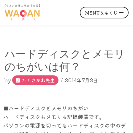
MENU＆もくじ
コ
ハードディスクとメモリ
ン
テ
のちがいは何？
ン
ツ
by
たくさがわ先生
2014年7月3日
へ
ス
キ
■ハードディスクとメモリのちがい
ッ
ハードディスクもメモリも記憶装置です。
プ
パソコンの電源を切ってもハードディスクの中のデ