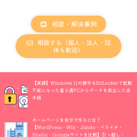
相談・解決事例
相談する（個人・法人・団
体も歓迎）
【実録】Windows 11の勝手なBitLockerで起動
不能になった富士通PCからデータを救出した全
手順
ホームページを自分で作るには？
【WordPress・Wix・Jimdo・ペライチ・
Studio・Googleサイトを比較】引っ越し・