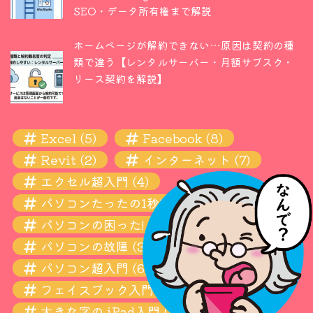
SEO・データ所有権まで解説
ホームページが解約できない…原因は契約の種
類で違う【レンタルサーバー・月額サブスク・
リース契約を解説】
Excel
(5)
Facebook
(8)
Revit
(2)
インターネット
(7)
エクセル超入門
(4)
パソコンたったの1秒! 瞬間ワザ
(11)
パソコンの困った! お悩み解決超入門
(13)
パソコンの故障
(3)
パソコン超入門
(6)
フェイスブック入門
(4)
大きな字の iPad入門
(10)