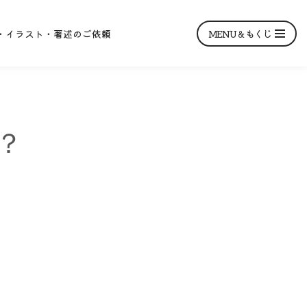
MENU＆もくじ
・イラスト・著述のご依頼
？