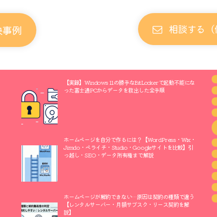
相談する（
決事例
【実録】Windows 11の勝手なBitLockerで起動不能にな
った富士通PCからデータを救出した全手順
ホームページを自分で作るには？【WordPress・Wix・
Jimdo・ペライチ・Studio・Googleサイトを比較】引
っ越し・SEO・データ所有権まで解説
ホームページが解約できない…原因は契約の種類で違う
【レンタルサーバー・月額サブスク・リース契約を解
説】