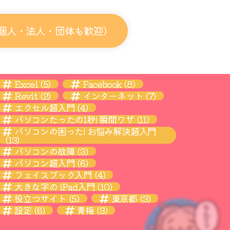
個人・法人・団体も歓迎）
Excel
(5)
Facebook
(8)
Revit
(2)
インターネット
(7)
エクセル超入門
(4)
パソコンたったの1秒! 瞬間ワザ
(11)
パソコンの困った! お悩み解決超入門
(13)
パソコンの故障
(3)
パソコン超入門
(6)
フェイスブック入門
(4)
大きな字の iPad入門
(10)
役立つサイト
(5)
東京都
(3)
設定
(6)
青梅
(3)