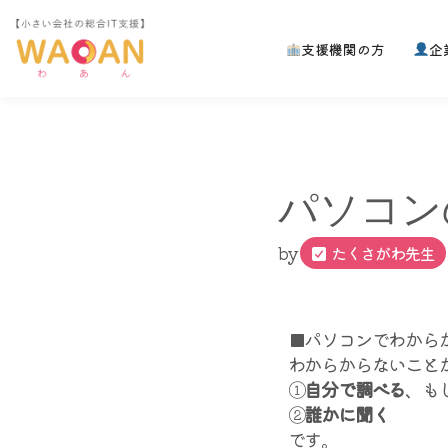
支援機関の方
企
コ
ン
テ
ン
ツ
へ
パソコン
ス
キ
ッ
by
たくさがわ先生
プ
■パソコンでわから
わからからないこと
①
自分で調べる
、も
②
誰かに聞く
です。