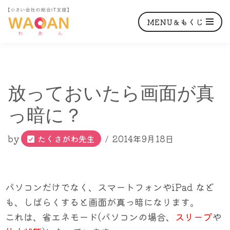
MENU＆もくじ
コ
放っておいたら画面が真
ン
テ
っ暗に？
ン
ツ
by
たくさがわ先生
2014年9月18日
へ
ス
キ
パソコンだけでなく、スマートフォンやiPad など
ッ
も、しばらくすると画面が真っ暗になります。
プ
これは、省エネモード(パソコンの場合、
スリープ
や