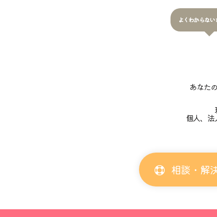
よくわからない
あなた
個人、法
相談・解