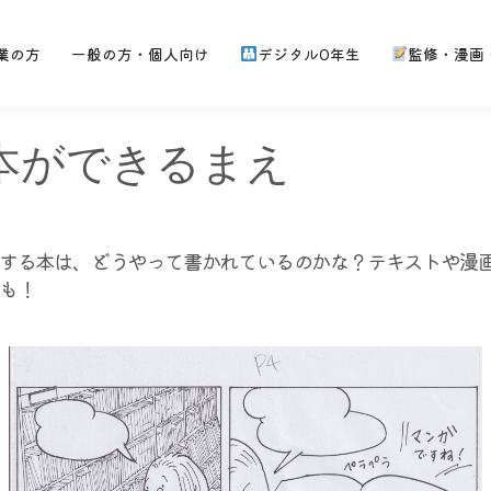
業の方
一般の方・個人向け
デジタル0年生
監修・漫画
本ができるまえ
する本は、どうやって書かれているのかな？テキストや漫
も！