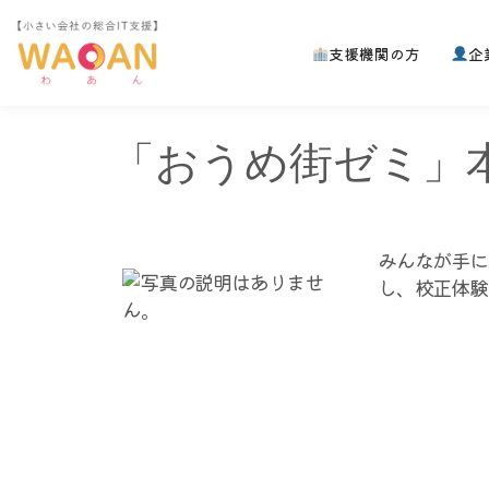
支援機関の方
企
コ
ン
テ
ン
「おうめ街ゼミ」
ツ
へ
ス
キ
みんなが手に
ッ
し、校正体験
プ