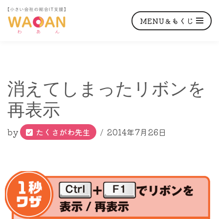
MENU＆もくじ
コ
消えてしまったリボンを
ン
テ
再表示
ン
ツ
by
たくさがわ先生
2014年7月26日
へ
ス
キ
ッ
プ