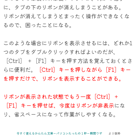
に、タブの下のリボンが消えしまうことがある。
リボンが消えてしまうとまったく操作ができなくな
るので、困ったことになる。
このような場合にリボンを表示させる
には、
どれか1
つのタブをダブルクリックすればよいのだが、
［Ctrl］ ＋［F1］キー
を押す方法を覚えておくと
さ
らに便利だ
。
［Ctrl］キーを押しながら［F1］キー
を押すだけで、リボンを表示することができる。
リボンが表示された状態でもう一度［Ctrl］＋
［F1］キーを押せば、今度はリボンが非表示
にな
り、省スペースになって作業
がしやすくなる。
今すぐ使えるかんたん文庫ーパソコンたったの１秒ー瞬間ワザ
より抜粋