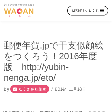
MENU＆もくじ
コ
郵便年賀.jpで干支似顔絵
ン
テ
をつくろう！2016年度
ン
版 http://yubin-
ツ
へ
nenga.jp/eto/
ス
キ
by
たくさがわ先生
2014年11月18日
ッ
プ