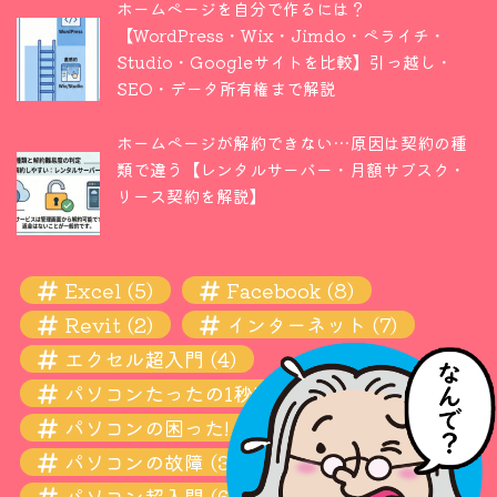
ホームページを自分で作るには？
【WordPress・Wix・Jimdo・ペライチ・
Studio・Googleサイトを比較】引っ越し・
SEO・データ所有権まで解説
ホームページが解約できない…原因は契約の種
類で違う【レンタルサーバー・月額サブスク・
リース契約を解説】
Excel
(5)
Facebook
(8)
Revit
(2)
インターネット
(7)
エクセル超入門
(4)
パソコンたったの1秒! 瞬間ワザ
(11)
パソコンの困った! お悩み解決超入門
(13)
パソコンの故障
(3)
パソコン超入門
(6)