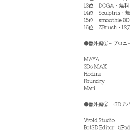
13位 DOGA・無料
14位 Sculptris・
15位 smoothie 3
16位 ZBrush・12
●番外編① – プロ
MAYA
3Ds MAX
Hodine
Foundry
Mari
●番外編② -3Dア
Vroid Studio
Bot3D Editor（i