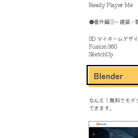
Ready Player Me
●番外編③ – 建築・
3D マイホームデザ
Fusion 360
SketchUp
Blender
なんと！無料でモデリ
できます。