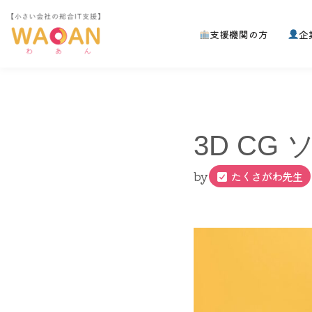
支援機関の方
企
コ
ン
テ
ン
ツ
へ
3D CG
ス
キ
ッ
by
たくさがわ先生
プ