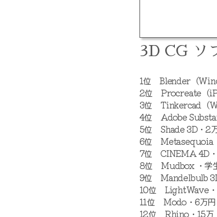
3D CG 
1位 Blender（Wi
2位 Procreate
3位 Tinkercad
4位 Adobe Subst
5位 Shade 3D・
6位 Metasequ
7位 CINEMA 4D
8位 Mudbox ・
9位 Mandelbulb
10位 LightWave
11位 Modo・6万円
12位 Rhino・15万