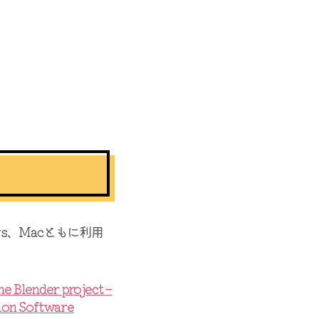
s、Macともに利用
e Blender project –
ion Software