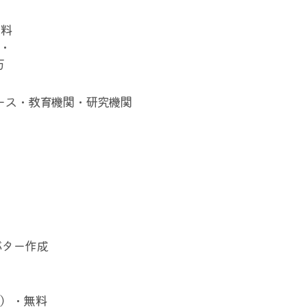
無料
D・
万
ユース・教育機関・研究機関
バター作成
Pad）・無料