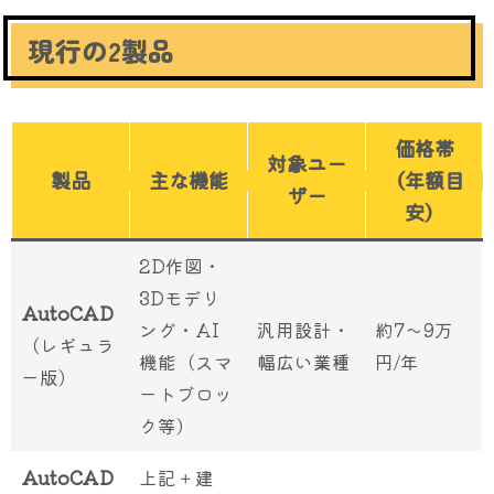
現行の2製品
価格帯
対象ユー
製品
主な機能
（年額目
ザー
安）
2D作図・
3Dモデリ
AutoCAD
ング・AI
汎用設計・
約7〜9万
（レギュラ
機能（スマ
幅広い業種
円/年
ー版）
ートブロッ
ク等）
AutoCAD
上記＋建