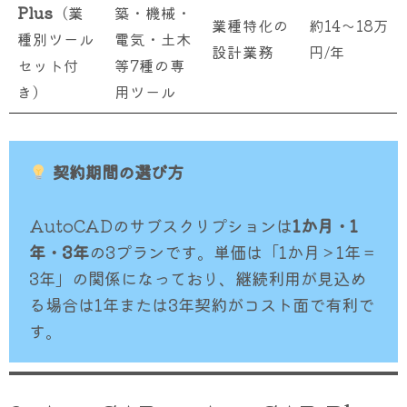
Plus
（業
築・機械・
業種特化の
約14〜18万
種別ツール
電気・土木
設計業務
円/年
セット付
等7種の専
き）
用ツール
契約期間の選び方
AutoCADのサブスクリプションは
1か月・1
年・3年
の3プランです。単価は「1か月＞1年＝
3年」の関係になっており、継続利用が見込め
る場合は1年または3年契約がコスト面で有利で
す。