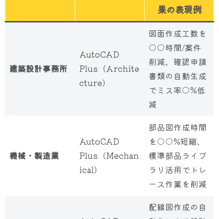
果の表現例
図面作成工数を
○○時間/案件
AutoCAD
削減、確認申請
建築設計事務所
Plus（Archite
書類の自動生成
cture）
でミス率○%低
減
部品図作成時間
AutoCAD
を○○%短縮、
機械・製造業
Plus（Mechan
標準部品ライブ
ical）
ラリ活用でトレ
ース作業を削減
配線図作成の自