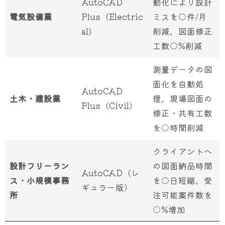
AutoCAD
動化により設計
電気設備業
Plus（Electric
ミスを○件/月
al）
削減、図面修正
工数○%削減
測量データの図
面化を自動処
AutoCAD
土木・建設業
理、現場図面の
Plus（Civil）
修正・共有工数
を○時間削減
クライアントへ
設計フリーラン
の図面納品時間
AutoCAD（レ
ス・小規模事務
を○日短縮、受
ギュラー版）
所
注可能案件数を
○%増加