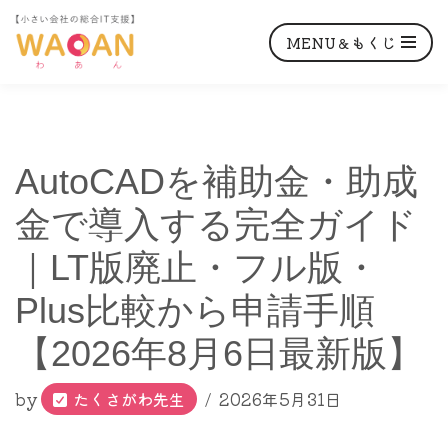
MENU＆もくじ
コ
AutoCADを補助金・助成
ン
テ
金で導入する完全ガイド
ン
｜LT版廃止・フル版・
ツ
へ
Plus比較から申請手順
ス
【2026年8月6日最新版】
キ
ッ
by
たくさがわ先生
2026年5月31日
プ