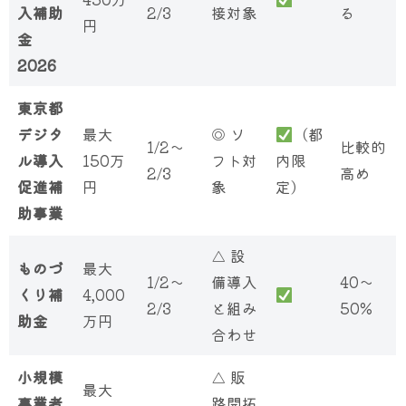
入補助
2/3
接対象
る
円
金
2026
東京都
デジタ
最大
◎ ソ
（都
1/2〜
比較的
ル導入
150万
フト対
内限
2/3
高め
促進補
円
象
定）
助事業
△ 設
ものづ
最大
1/2〜
備導入
40〜
くり補
4,000
2/3
と組み
50%
助金
万円
合わせ
小規模
△ 販
最大
事業者
路開拓