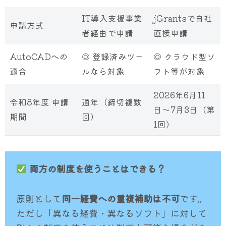
IT導入支援事業
jGrantsで自社
申請方式
者経由で申請
直接申請
AutoCADへの
◎ 登録済みツー
◎ クラウド型ソ
適合
ルなら対象
フト等が対象
2026年6月11
令和8年度 申請
通年（締切複数
日〜7月3日（第
期間
回）
1回）
両方の制度を使うことはできる？
原則として
同一経費への重複補助は不可
です。
ただし「異なる経費・異なるソフト」に対して