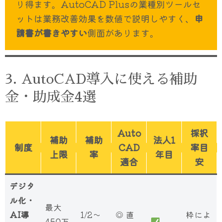
り得ます。AutoCAD Plusの業種別ツールセ
ットは業務改善効果を数値で説明しやすく、
申
請書が書きやすい
側面があります。
3. AutoCAD導入に使える補助
金・助成金4選
Auto
採択
補助
補助
法人1
制度
CAD
率目
上限
率
年目
適合
安
デジタ
ル化・
最大
AI導
1/2〜
◎ 直
枠によ
450万