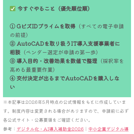
今すぐやること（優先順位順）
① GビズIDプライムを取得
（すべての電子申請
の前提）
② AutoCADを取り扱うIT導入支援事業者に
相談
（ベンダー選定が申請の第一歩）
③ 導入目的・改善効果を数値で整理
（採択率を
高める最重要作業）
④ 交付決定が出るまでAutoCADを購入しな
い
※本記事は2026年5月時点の公式情報をもとに作成していま
す。制度内容は変更される場合がありますので、申請前に必ず
各公式サイト・公募要領をご確認ください。
参考：
デジタル化・AI導入補助金2026
｜
中小企業デジタル導