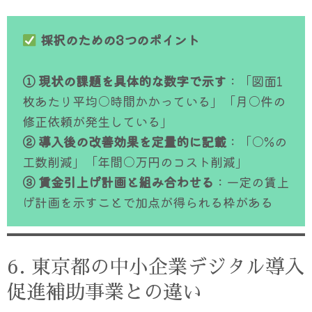
採択のための3つのポイント
① 現状の課題を具体的な数字で示す
：「図面1
枚あたり平均○時間かかっている」「月○件の
修正依頼が発生している」
② 導入後の改善効果を定量的に記載
：「○%の
工数削減」「年間○万円のコスト削減」
③ 賃金引上げ計画と組み合わせる
：一定の賃上
げ計画を示すことで加点が得られる枠がある
6. 東京都の中小企業デジタル導入
促進補助事業との違い