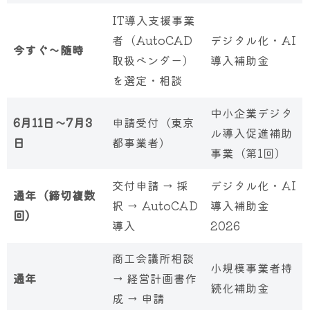
IT導入支援事業
者（AutoCAD
デジタル化・AI
今すぐ〜随時
取扱ベンダー）
導入補助金
を選定・相談
中小企業デジタ
6月11日〜7月3
申請受付（東京
ル導入促進補助
日
都事業者）
事業（第1回）
交付申請 → 採
デジタル化・AI
通年（締切複数
択 → AutoCAD
導入補助金
回）
導入
2026
商工会議所相談
小規模事業者持
通年
→ 経営計画書作
続化補助金
成 → 申請