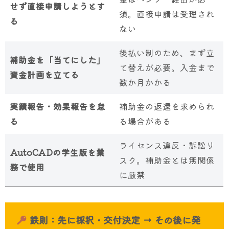
せず直接申請しようとす
須。直接申請は受理され
る
ない
後払い制のため、まず立
補助金を「当てにした」
て替えが必要。入金まで
資金計画を立てる
数か月かかる
実績報告・効果報告を怠
補助金の返還を求められ
る
る場合がある
ライセンス違反・訴訟リ
AutoCADの学生版を業
スク。補助金とは無関係
務で使用
に厳禁
鉄則：先に採択・交付決定 → その後に発