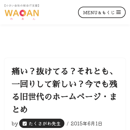
MENU＆もくじ
コ
ン
テ
ン
痛い？抜けてる？それとも、
ツ
一回りして新しい？今でも残
へ
ス
る旧世代のホームページ・ま
キ
ッ
とめ
プ
by
たくさがわ先生
2015年6月1日