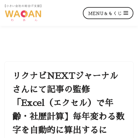
MENU＆もくじ
コ
ン
テ
ン
リクナビNEXTジャーナル
ツ
さんにて記事の監修
へ
ス
「Excel（エクセル）で年
キ
ッ
齢・社歴計算】毎年変わる数
プ
字を自動的に算出するに