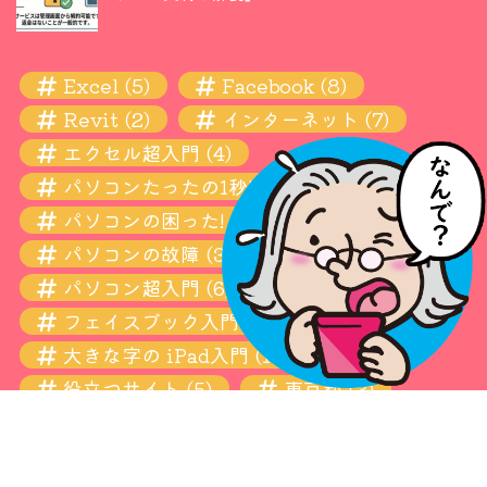
Excel
(5)
Facebook
(8)
Revit
(2)
インターネット
(7)
エクセル超入門
(4)
パソコンたったの1秒! 瞬間ワザ
(11)
パソコンの困った! お悩み解決超入門
(13)
パソコンの故障
(3)
パソコン超入門
(6)
フェイスブック入門
(4)
大きな字の iPad入門
(10)
役立つサイト
(5)
東京都
(3)
設定
(6)
青梅
(3)
Copyright © 2026 わあん デジタル０年生