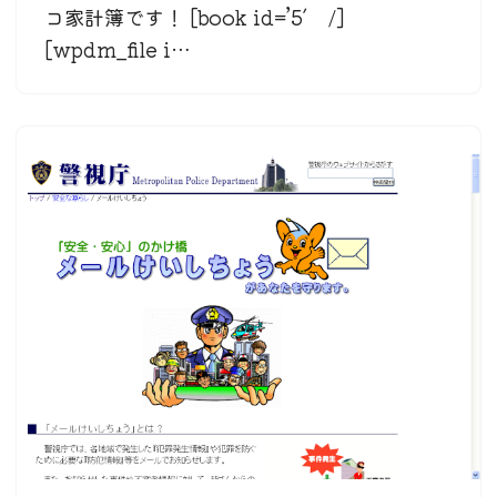
コ家計簿です！ [book id=’5′ /]
[wpdm_file i…