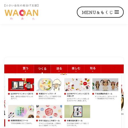
MENU＆もくじ
コ
ン
テ
ン
ツ
へ
ス
キ
ッ
プ