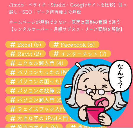
Jimdo・ペライチ・Studio・Googleサイトを比較】引っ
越し・SEO・データ所有権まで解説
ホームページが解約できない…原因は契約の種類で違う
【レンタルサーバー・月額サブスク・リース契約を解説】
Excel
(5)
Facebook
(8)
Revit
(2)
インターネット
(7)
エクセル超入門
(4)
パソコンたったの1秒! 瞬間ワザ
(11)
パソコンの困った! お悩み解決超入門
(13)
パソコンの故障
(3)
パソコン超入門
(6)
フェイスブック入門
(4)
大きな字の iPad入門
(10)
役立つサイト
(5)
東京都
(3)