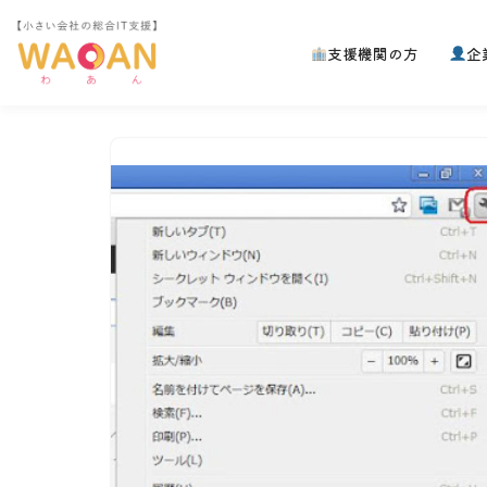
支援機関の方
企
コ
ン
テ
ン
ツ
へ
ス
キ
ッ
プ