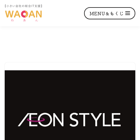
MENU＆もくじ
コ
ン
テ
ン
ツ
へ
ス
キ
ッ
プ