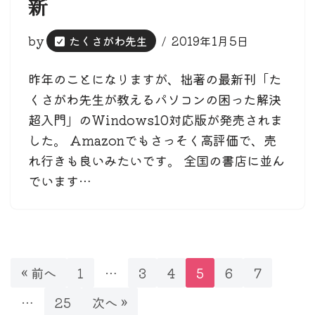
新
by
たくさがわ先生
2019年1月5日
昨年のことになりますが、拙著の最新刊「た
くさがわ先生が教えるパソコンの困った解決
超入門」のWindows10対応版が発売されま
した。 Amazonでもさっそく高評価で、売
れ行きも良いみたいです。 全国の書店に並ん
でいます…
« 前へ
1
…
3
4
5
6
7
…
25
次へ »