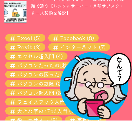
類で違う【レンタルサーバー・月額サブスク・
リース契約を解説】
Excel
(5)
Facebook
(8)
Revit
(2)
インターネット
(7)
エクセル超入門
(4)
パソコンたったの1秒! 瞬間ワザ
(11)
パソコンの困った! お悩み解決超入門
(13)
パソコンの故障
(3)
パソコン超入門
(6)
フェイスブック入門
(4)
大きな字の iPad入門
(10)
役立つサイト
(5)
東京都
(3)
設定
(6)
青梅
(3)