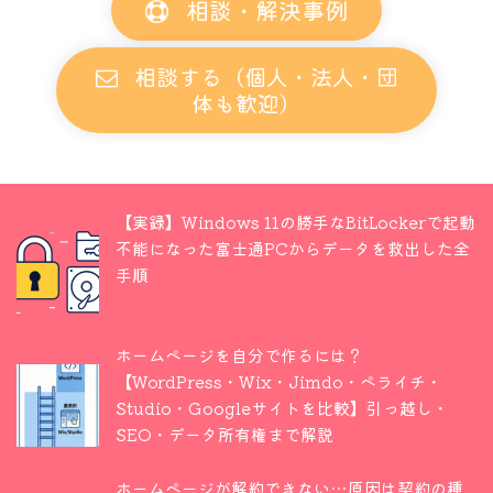
相談・解決事例
相談する（個人・法人・団
体も歓迎）
【実録】Windows 11の勝手なBitLockerで起動
不能になった富士通PCからデータを救出した全
手順
ホームページを自分で作るには？
【WordPress・Wix・Jimdo・ペライチ・
Studio・Googleサイトを比較】引っ越し・
SEO・データ所有権まで解説
ホームページが解約できない…原因は契約の種