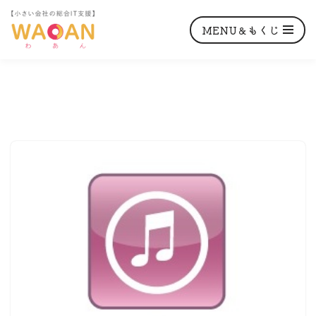
MENU＆もくじ
コ
ン
テ
ン
ツ
へ
ス
キ
ッ
プ