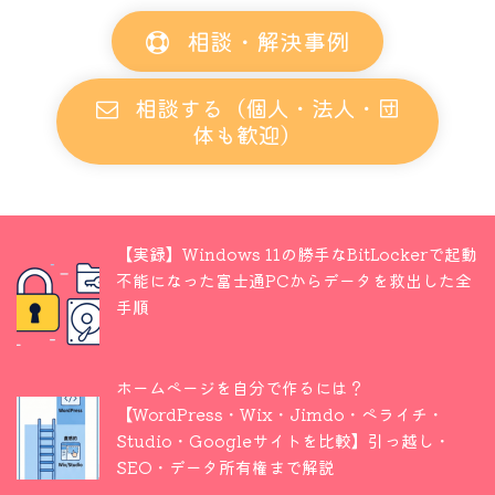
相談・解決事例
相談する（個人・法人・団
体も歓迎）
【実録】Windows 11の勝手なBitLockerで起動
不能になった富士通PCからデータを救出した全
手順
ホームページを自分で作るには？
【WordPress・Wix・Jimdo・ペライチ・
Studio・Googleサイトを比較】引っ越し・
SEO・データ所有権まで解説