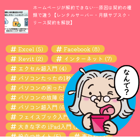
ホームページが解約できない…原因は契約の種
類で違う【レンタルサーバー・月額サブスク・
リース契約を解説】
Excel
(5)
Facebook
(8)
Revit
(2)
インターネット
(7)
エクセル超入門
(4)
パソコンたったの1秒! 瞬間ワザ
(11)
パソコンの困った! お悩み解決超入門
(13)
パソコンの故障
(3)
パソコン超入門
(6)
フェイスブック入門
(4)
大きな字の iPad入門
(10)
役立つサイト
(5)
東京都
(3)