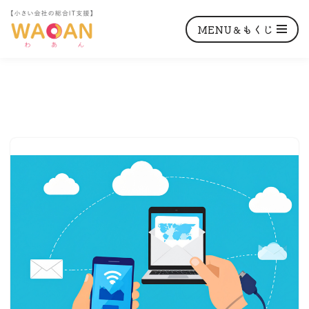
MENU＆もくじ
コ
ン
テ
ン
ツ
へ
ス
キ
ッ
プ