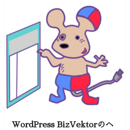
WordPress BizVektorのヘ