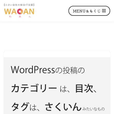
MENU＆もくじ
コ
ン
テ
ン
ツ
へ
ス
キ
ッ
プ