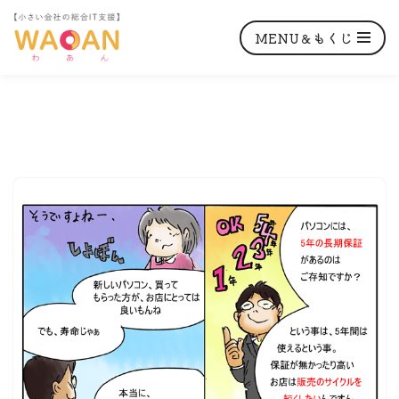
MENU＆もくじ
コ
ン
テ
ン
ツ
へ
ス
キ
ッ
プ