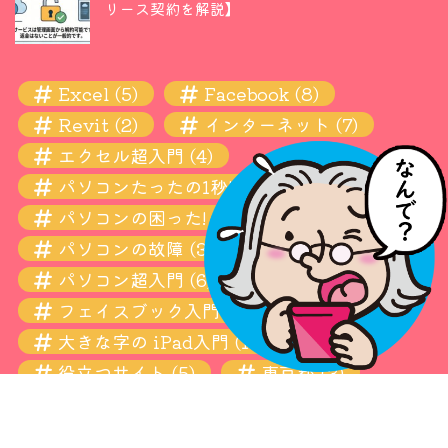
リース契約を解説】
Excel
(5)
Facebook
(8)
Revit
(2)
インターネット
(7)
エクセル超入門
(4)
パソコンたったの1秒! 瞬間ワザ
(11)
パソコンの困った! お悩み解決超入門
(13)
パソコンの故障
(3)
パソコン超入門
(6)
フェイスブック入門
(4)
大きな字の iPad入門
(10)
役立つサイト
(5)
東京都
(3)
設定
(6)
青梅
(3)
Copyright © 2026 わあん デジタル０年生