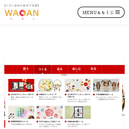
MENU＆もくじ
コ
ン
テ
ン
ツ
へ
ス
キ
ッ
プ