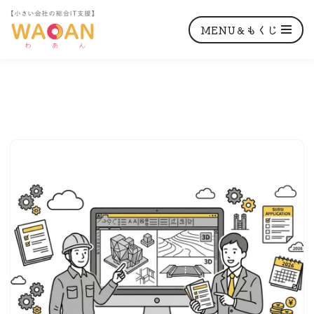
MENU＆もくじ
コ
ン
テ
ン
ツ
へ
ス
キ
ッ
プ