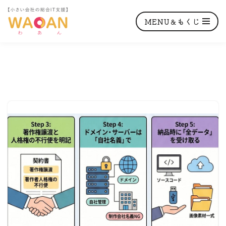
MENU＆もくじ
コ
ン
テ
ン
ツ
へ
ス
キ
ッ
プ