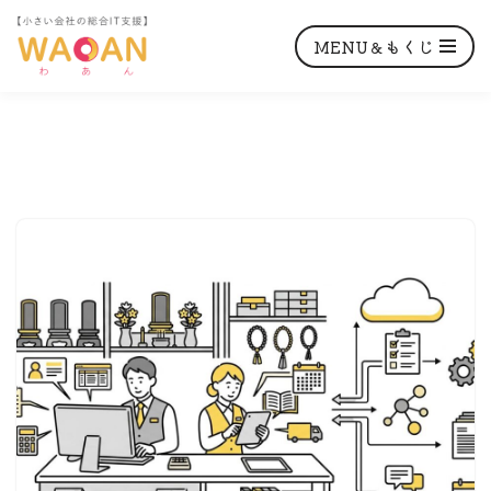
MENU＆もくじ
コ
ン
テ
ン
ツ
へ
ス
キ
ッ
プ