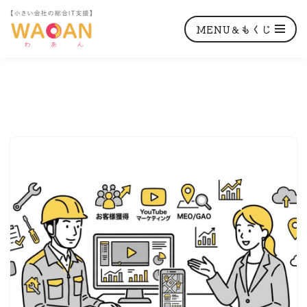
MENU＆もくじ
コ
ン
テ
ン
ツ
へ
ス
キ
ッ
プ