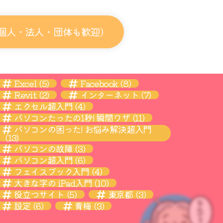
個人・法人・団体も歓迎）
Excel
(5)
Facebook
(8)
Revit
(2)
インターネット
(7)
エクセル超入門
(4)
パソコンたったの1秒! 瞬間ワザ
(11)
パソコンの困った! お悩み解決超入門
(13)
パソコンの故障
(3)
パソコン超入門
(6)
フェイスブック入門
(4)
大きな字の iPad入門
(10)
役立つサイト
(5)
東京都
(3)
設定
(6)
青梅
(3)