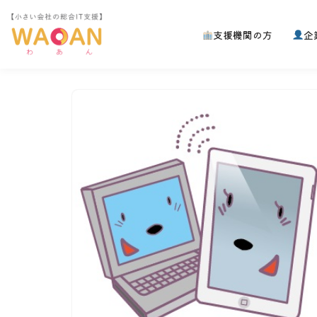
支援機関の方
企
コ
ン
テ
ン
ツ
へ
ス
キ
ッ
プ