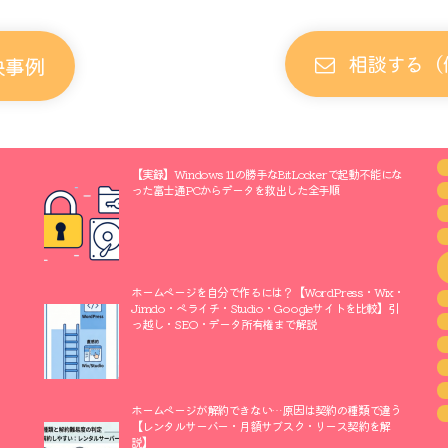
相談する（
決事例
【実録】Windows 11の勝手なBitLockerで起動不能にな
った富士通PCからデータを救出した全手順
ホームページを自分で作るには？【WordPress・Wix・
Jimdo・ペライチ・Studio・Googleサイトを比較】引
っ越し・SEO・データ所有権まで解説
ホームページが解約できない…原因は契約の種類で違う
【レンタルサーバー・月額サブスク・リース契約を解
説】