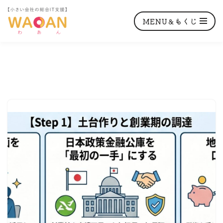
MENU＆もくじ
コ
ン
テ
ン
ツ
へ
ス
キ
ッ
プ