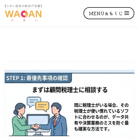
MENU＆もくじ
コ
ン
テ
ン
ツ
へ
ス
キ
ッ
プ