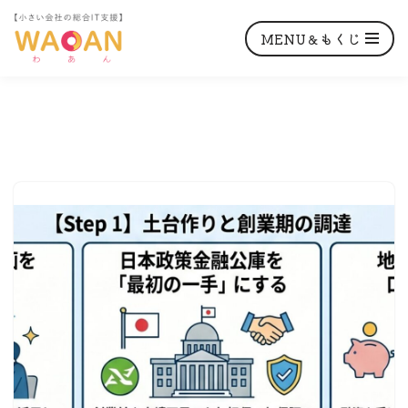
MENU＆もくじ
コ
ン
テ
ン
ツ
へ
ス
キ
ッ
プ