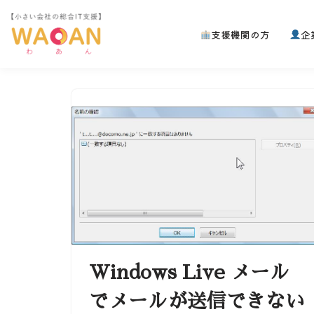
支援機関の方
企
コ
ン
テ
ン
ツ
へ
ス
キ
ッ
プ
Windows Live メール
でメールが送信できない