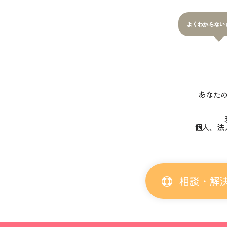
よくわからない
あなた
個人、法
相談・解