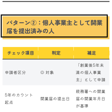
パターン②：個人事業主として開業
届を提出済みの人
チェック項目
判定
補足
「創業後5年未
申請者区分
◎ 対象
満の個人事業
主」として申請
税務署への開業
5年のカウント
開業届の提出日
届の開業年月日
起点
が基準