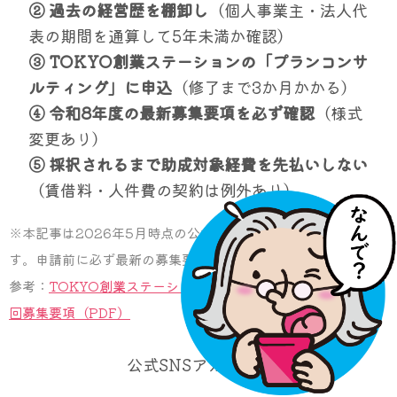
② 過去の経営歴を棚卸し
（個人事業主・法人代
表の期間を通算して5年未満か確認）
③ TOKYO創業ステーションの「プランコンサ
ルティング」に申込
（修了まで3か月かかる）
④ 令和8年度の最新募集要項を必ず確認
（様式
変更あり）
⑤ 採択されるまで助成対象経費を先払いしない
（賃借料・人件費の契約は例外あり）
※本記事は2026年5月時点の公式情報をもとに作成していま
す。申請前に必ず最新の募集要項をご確認ください。
参考：
TOKYO創業ステーション 創業助成事業
｜
令和8年度第1
回募集要項（PDF）
公式SNSアカウント