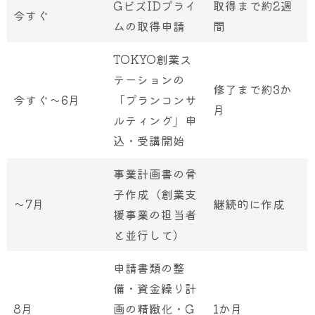
GビズIDプライ
取得まで約2週
今すぐ
ムの取得申請
間
TOKYO創業ス
テーションの
修了まで約3か
今すぐ〜6月
「プランコンサ
月
ルティング」申
込・受講開始
事業計画書の骨
子作成（創業支
〜7月
継続的に作成
援事業の担当者
と並行して）
申請書類の整
備・資金繰り計
8月
画の精緻化・G
1か月