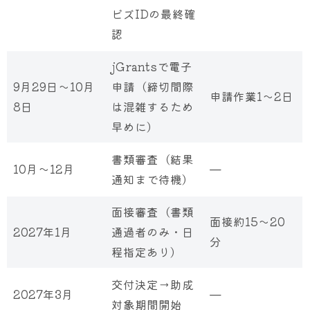
ビズIDの最終確
認
jGrantsで電子
9月29日〜10月
申請（締切間際
申請作業1〜2日
8日
は混雑するため
早めに）
書類審査（結果
10月〜12月
—
通知まで待機）
面接審査（書類
面接約15〜20
2027年1月
通過者のみ・日
分
程指定あり）
交付決定→助成
2027年3月
—
対象期間開始