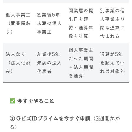
開業届の提
別事業の個
個人事業主
創業後5年
出日を確
人事業主期
（開業届あ
未満の個人
認・通算年
間も通算に
り）
事業主
数を計算
含まれる
個人事業主
法人なり
創業後5年
通算が5年
だった期間
（法人化済
未満の法人
を超えてい
＋法人期間
み）
代表者
れば対象外
を通算
今すぐやること
① GビズIDプライムを今すぐ申請
（2週間かか
る）