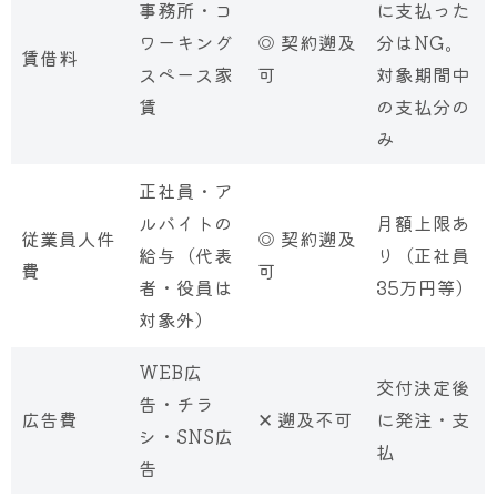
事務所・コ
に支払った
ワーキング
◎ 契約遡及
分はNG。
賃借料
スペース家
可
対象期間中
賃
の支払分の
み
正社員・ア
ルバイトの
月額上限あ
従業員人件
◎ 契約遡及
給与（代表
り（正社員
費
可
者・役員は
35万円等）
対象外）
WEB広
交付決定後
告・チラ
広告費
✕ 遡及不可
に発注・支
シ・SNS広
払
告