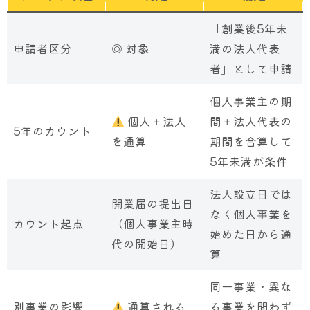
「創業後5年未
申請者区分
◎ 対象
満の法人代表
者」として申請
個人事業主の期
個人＋法人
間＋法人代表の
5年のカウント
を通算
期間を合算して
5年未満が条件
法人設立日では
開業届の提出日
なく個人事業を
カウント起点
（個人事業主時
始めた日から通
代の開始日）
算
同一事業・異な
別事業の影響
通算される
る事業を問わず