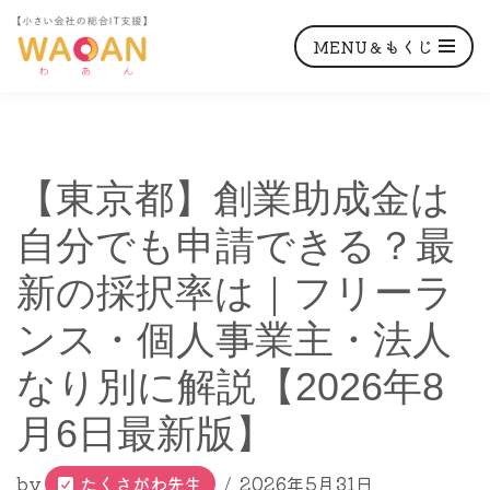
MENU＆もくじ
コ
【東京都】創業助成金は
ン
テ
自分でも申請できる？最
ン
新の採択率は｜フリーラ
ツ
へ
ンス・個人事業主・法人
ス
なり別に解説【2026年8
キ
ッ
月6日最新版】
プ
by
たくさがわ先生
2026年5月31日