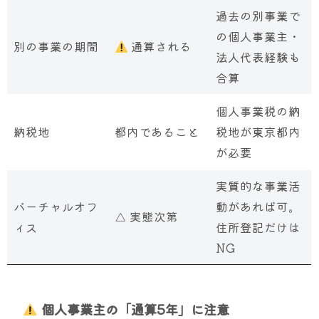
過去の別事業で
の個人事業主・
別の事業の期間
通算される
法人代表経験も
合算
個人事業税の納
納税地
都内であること
税地が東京都内
が必要
実質的な事業活
バーチャルオフ
動があれば可。
△ 実態次第
ィス
住所登記だけは
NG
個人事業主の「通算5年」に注意