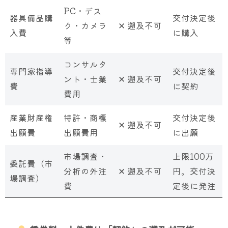
PC・デス
器具備品購
交付決定後
ク・カメラ
✕ 遡及不可
入費
に購入
等
コンサルタ
専門家指導
交付決定後
ント・士業
✕ 遡及不可
費
に契約
費用
産業財産権
特許・商標
交付決定後
✕ 遡及不可
出願費
出願費用
に出願
市場調査・
上限100万
委託費（市
分析の外注
✕ 遡及不可
円。交付決
場調査）
費
定後に発注