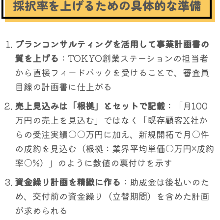
採択率を上げるための具体的な準備
プランコンサルティングを活用して事業計画書の
質を上げる
：TOKYO創業ステーションの担当者
から直接フィードバックを受けることで、審査員
目線の計画書に仕上がる
売上見込みは「根拠」とセットで記載
：「月100
万円の売上を見込む」ではなく「既存顧客X社か
らの受注実績○○万円に加え、新規開拓で月○件
の成約を見込む（根拠：業界平均単価○万円×成約
率○%）」のように数値の裏付けを示す
資金繰り計画を精緻に作る
：助成金は後払いのた
め、交付前の資金繰り（立替期間）を含めた計画
が求められる