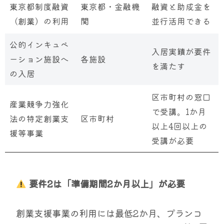
東京都制度融資
東京都・金融機
融資と助成金を
（創業）の利用
関
並行活用できる
公的インキュベ
入居実績が要件
ーション施設へ
各施設
を満たす
の入居
区市町村の窓口
産業競争力強化
で受講。1か月
法の特定創業支
区市町村
以上4回以上の
援等事業
受講が必要
要件2は「準備期間2か月以上」が必要
創業支援事業の利用には最低2か月、プランコ