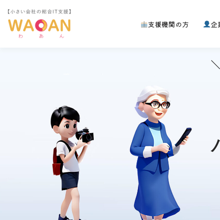
支援機関の方
企
コ
ン
テ
＼
ン
ツ
へ
ス
キ
ッ
プ