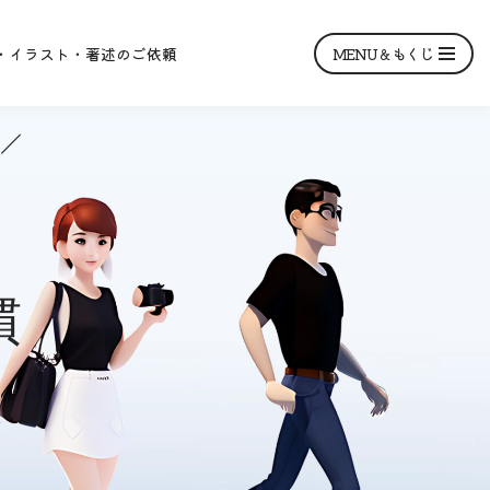
MENU＆もくじ
・イラスト・著述のご依頼
 ／
慣