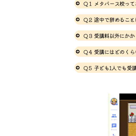
Q１ メタバース校っ
Q２ 途中で辞めるこ
メタバースとは、もう１つ
す。このメタバース上でパ
はい。可能です。解約
Q３ 受講料以外にか
パソコン画面の共有して、
いいえ、ありません。
Q４ 受講にはどのく
担となります。
パソコン入門レベルを
Q５ 子ども1人でも受
さい。
はい。小学校高学年か