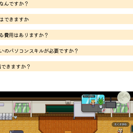
てなんですか？
とはできますか
のインターネット上の世界です。服装やメイクなど気にするこ
ソコンやインターネットについて学ぶことができるサービスで
をお申し出いただいた月の末日を持って終了となりま
かる費用はありますか？
疑問や質問に答えることも可能です。
ただし、受講に使われるパソコンやインターネット通
らいのパソコンスキルが必要ですか？
理解されているとスムーズに受講できます。まずは、
講できますか？
ら受講可能です。体験教室がありますので、ぜひご利