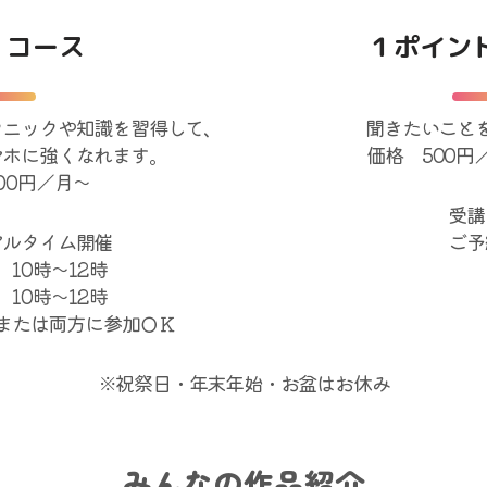
 コース
１ポイン
クニックや知識を習得して、
聞きたいこと
マホに強くなれます。
価格 500円
500円／月～
受講
アルタイム開催
ご予
 10時～12時
 10時～12時
または両方に参加ＯＫ
※祝祭日・年末年始・お盆はお休み
みんなの作品紹介