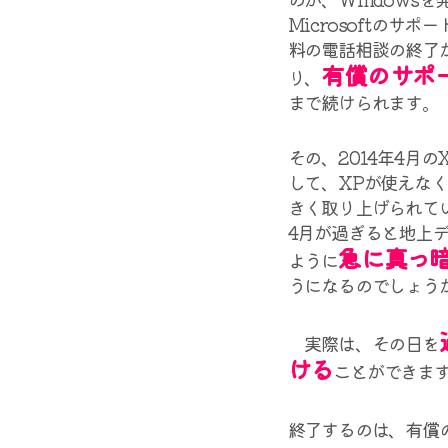
Microsoftのサ
料の電話相談の終了が
有償のサポー
り、
まで続けられます。
その、2014年4月
して、XPが使えな
きく取り上げられてい
4月が過ぎると地上
急に真っ
ように
うになるのでしょう
実際は、その日を
ける
ことができま
終了するのは、有償