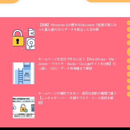
【実録】Windows 11の勝手なBitLockerで起動不能にな
った富士通PCからデータを救出した全手順
ホームページを自分で作るには？【WordPress・Wix・
Jimdo・ペライチ・Studio・Googleサイトを比較】引
っ越し・SEO・データ所有権まで解説
ホームページが解約できない…原因は契約の種類で違う
【レンタルサーバー・月額サブスク・リース契約を解
説】