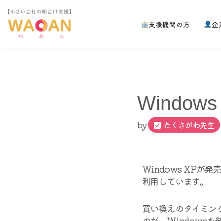
支援機関の方
企
コ
ン
テ
ン
ツ
へ
Window
ス
キ
ッ
by
たくさがわ先生
プ
Windows XPが
利用しています。
買い換えのタイミン
のが、Windows