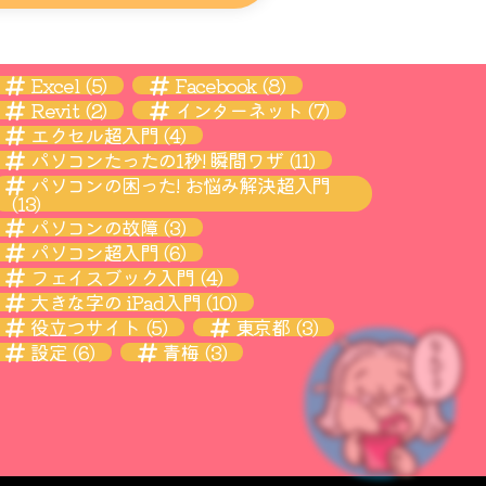
Excel
(5)
Facebook
(8)
Revit
(2)
インターネット
(7)
エクセル超入門
(4)
パソコンたったの1秒! 瞬間ワザ
(11)
パソコンの困った! お悩み解決超入門
(13)
パソコンの故障
(3)
パソコン超入門
(6)
フェイスブック入門
(4)
大きな字の iPad入門
(10)
役立つサイト
(5)
東京都
(3)
設定
(6)
青梅
(3)