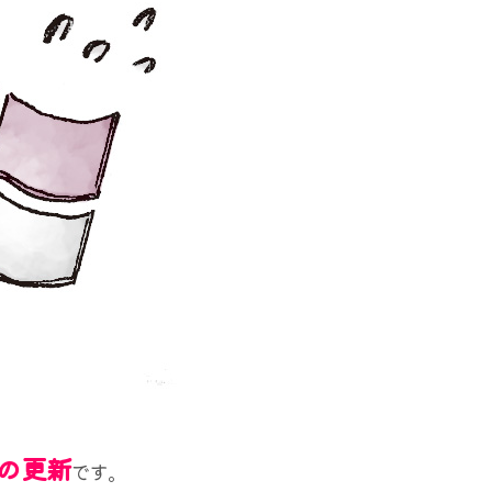
sの更新
です。