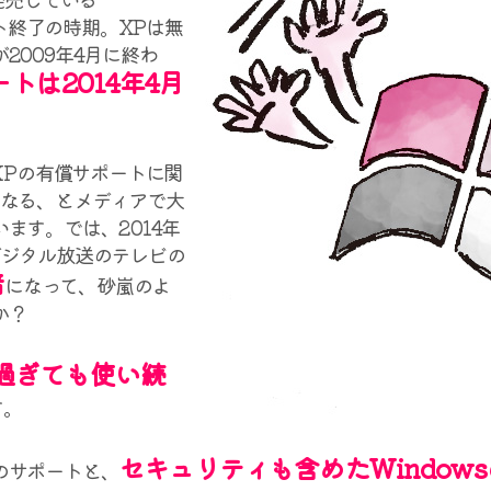
ポート終了の時期。XPは無
2009年4月に終わ
トは2014年4月
のXPの有償サポートに関
くなる、とメディアで大
ます。では、2014年
デジタル放送のテレビの
暗
になって、砂嵐のよ
か？
過ぎても使い続
す。
セキュリティも含めたWindow
のサポートと、