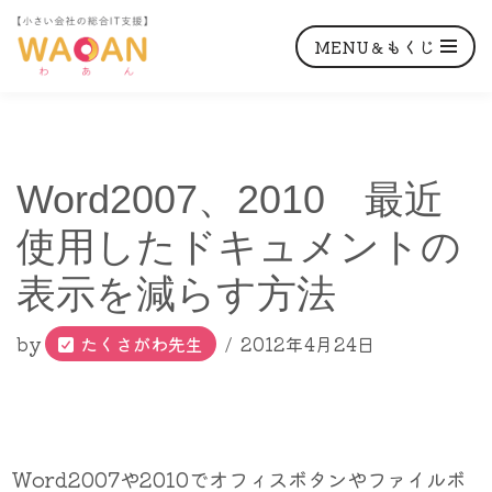
MENU＆もくじ
コ
Word2007、2010 最近
ン
テ
使用したドキュメントの
ン
表示を減らす方法
ツ
へ
by
たくさがわ先生
2012年4月24日
ス
キ
ッ
プ
Word2007や2010でオフィスボタンやファイルボ