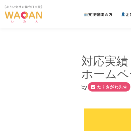
支援機関の方
企
コ
ン
テ
ン
ツ
へ
対応実績
ス
キ
ホームペ
ッ
プ
by
たくさがわ先生