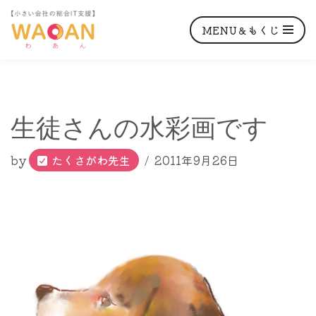
MENU＆もくじ
コ
生徒さんの水彩画です
ン
テ
by
たくさがわ先生
2011年9月26日
ン
ツ
へ
ス
キ
ッ
プ