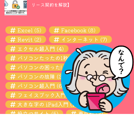
リース契約を解説】
Excel
(5)
Facebook
(8)
Revit
(2)
インターネット
(7)
エクセル超入門
(4)
パソコンたったの1秒! 瞬間ワザ
(11)
パソコンの困った! お悩み解決超入門
(13)
パソコンの故障
(3)
パソコン超入門
(6)
フェイスブック入門
(4)
大きな字の iPad入門
(10)
役立つサイト
(5)
東京都
(3)
設定
(6)
青梅
(3)