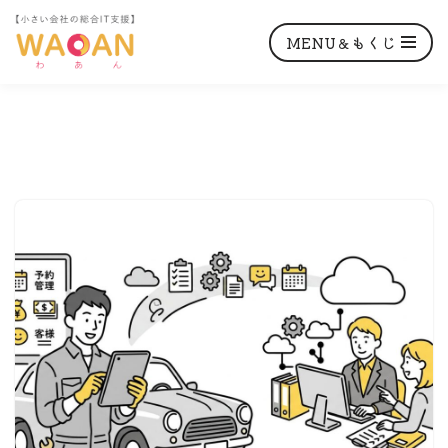
MENU＆もくじ
コ
ン
テ
ン
ツ
へ
ス
キ
ッ
プ