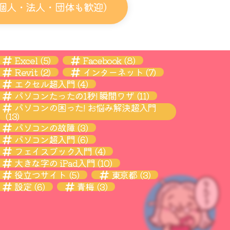
個人・法人・団体も歓迎）
Excel
(5)
Facebook
(8)
Revit
(2)
インターネット
(7)
エクセル超入門
(4)
パソコンたったの1秒! 瞬間ワザ
(11)
パソコンの困った! お悩み解決超入門
(13)
パソコンの故障
(3)
パソコン超入門
(6)
フェイスブック入門
(4)
大きな字の iPad入門
(10)
役立つサイト
(5)
東京都
(3)
設定
(6)
青梅
(3)