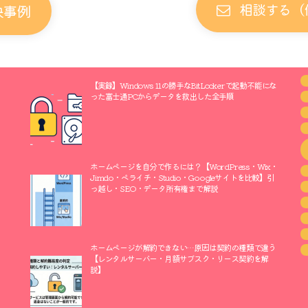
相談する（
決事例
【実録】Windows 11の勝手なBitLockerで起動不能にな
った富士通PCからデータを救出した全手順
ホームページを自分で作るには？【WordPress・Wix・
Jimdo・ペライチ・Studio・Googleサイトを比較】引
っ越し・SEO・データ所有権まで解説
ホームページが解約できない…原因は契約の種類で違う
【レンタルサーバー・月額サブスク・リース契約を解
説】