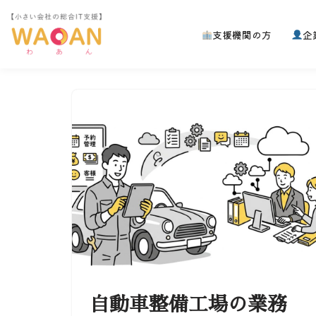
支援機関の方
企
コ
ン
テ
ン
ツ
へ
ス
キ
ッ
プ
自動車整備工場の業務