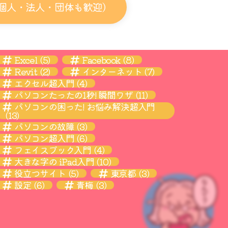
個人・法人・団体も歓迎）
Excel
(5)
Facebook
(8)
Revit
(2)
インターネット
(7)
エクセル超入門
(4)
パソコンたったの1秒! 瞬間ワザ
(11)
パソコンの困った! お悩み解決超入門
(13)
パソコンの故障
(3)
パソコン超入門
(6)
フェイスブック入門
(4)
大きな字の iPad入門
(10)
役立つサイト
(5)
東京都
(3)
設定
(6)
青梅
(3)