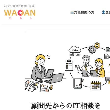
支援機関の方
企
コ
ン
テ
ン
ツ
へ
ス
キ
ッ
プ
顧問先からのIT相談を