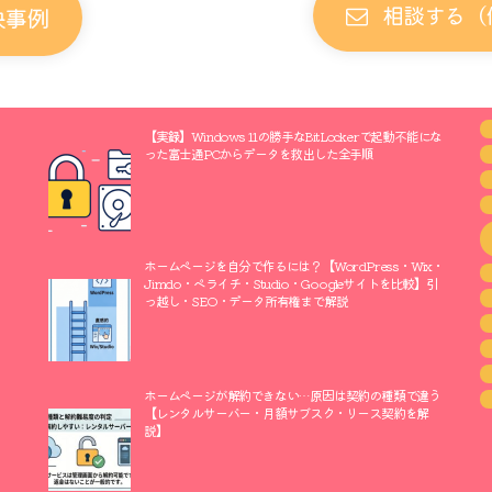
相談する（
決事例
【実録】Windows 11の勝手なBitLockerで起動不能にな
った富士通PCからデータを救出した全手順
ホームページを自分で作るには？【WordPress・Wix・
Jimdo・ペライチ・Studio・Googleサイトを比較】引
っ越し・SEO・データ所有権まで解説
ホームページが解約できない…原因は契約の種類で違う
【レンタルサーバー・月額サブスク・リース契約を解
説】