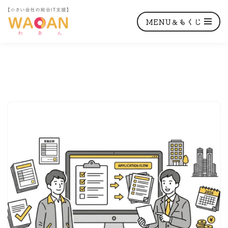
MENU＆もくじ
コ
ン
テ
ン
ツ
へ
ス
キ
ッ
プ